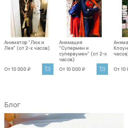
Аниматор "Люк и
Анимация
Анима
Лея" (от 2-х часов)
"Супермен и
Клоун
супервумен" (от 2-х
часов
часов)
От
10 000 ₽
От
10 000 ₽
От
10
Блог