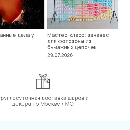
анные дела у
Мастер-класс: занавес
Ле
для фотозоны из
ст
бумажных цепочек
27.
29.07.2026
Круглосуточная доставка шаров и
декора по Москве / МО