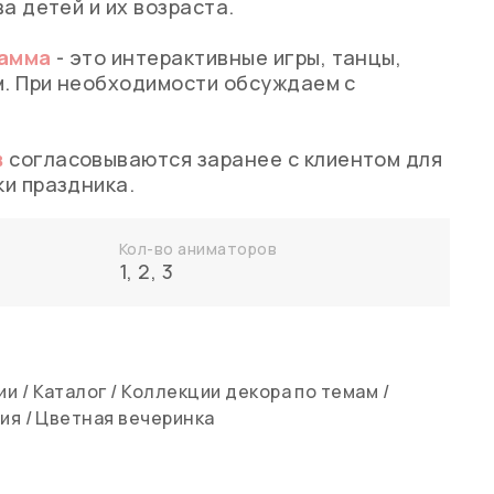
а детей и их возраста.
рамма
- это интерактивные игры, танцы,
м. При необходимости обсуждаем с
в
согласовываются заранее с клиентом для
и праздника.
Кол-во аниматоров
1
,
2
,
3
ии
/
Каталог
/
Коллекции декора по темам
/
ия
/
Цветная вечеринка