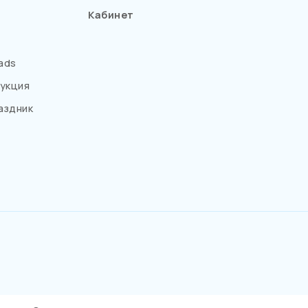
Кабинет
ads
укция
аздник